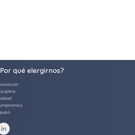
Por qué elergirnos?
nnovación
isciplina
ealtad
ompromiso
quipo