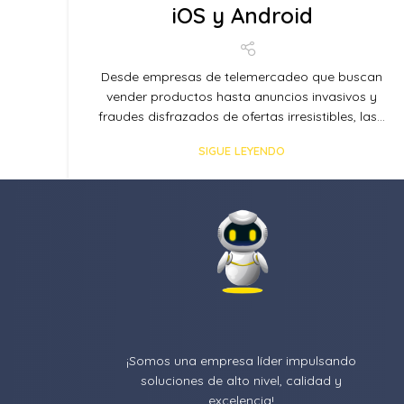
iOS y Android
Desde empresas de telemercadeo que buscan
vender productos hasta anuncios invasivos y
fraudes disfrazados de ofertas irresistibles, las...
SIGUE LEYENDO
¡Somos una empresa líder impulsando
soluciones de alto nivel, calidad y
excelencia!