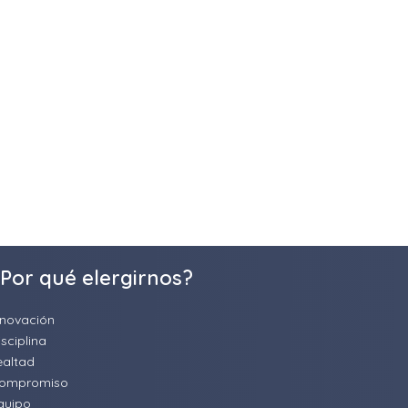
Por qué elergirnos?
nnovación
isciplina
ealtad
ompromiso
quipo