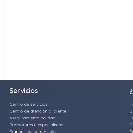
Servicios
¿
Centro de servicios
I
Centro de atención al cliente
D
Aseguramiento calidad
L
Promotores y especialistas
C
Franquicias comerciales
E