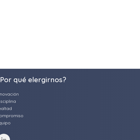
Por qué elergirnos?
nnovación
isciplina
ealtad
ompromiso
quipo