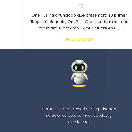
OnePlus ha anunciado que presentará su primer
‘flagship’ plegable, OnePlus Open, un terminal que
mostrará el próximo 19 de octubre en u...
SIGUE LEYENDO
¡Somos una empresa líder impulsando
soluciones de alto nivel, calidad y
excelencia!