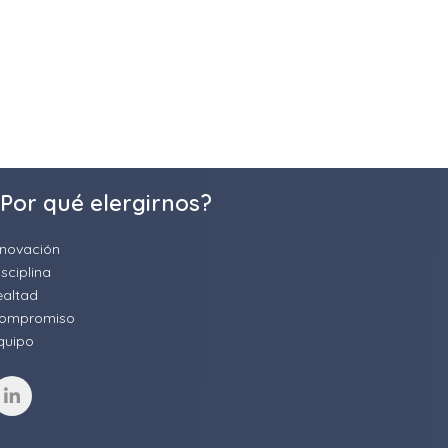
Por qué elergirnos?
nnovación
isciplina
ealtad
ompromiso
quipo